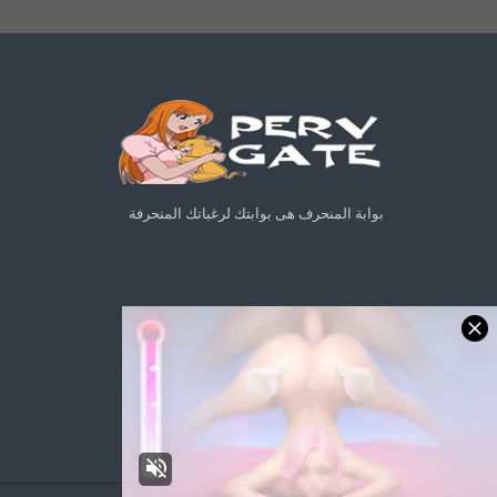
بوابة المنحرف هى بوابتك لرغباتك المنحرفة