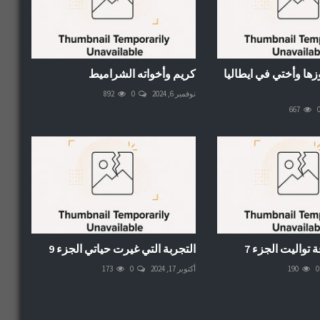
ها وأختي في ايطاليا
كريم وأخواته الشراميط
نوفمبر 6, 2024
0
892
667
تواليت الجزء 7
التجربة التي غيرت حياتي الجزء 9
0
190
أكتوبر 17, 2024
0
173