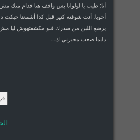
أنا: طيب يا لولوانا بس واقف هنا قدام منك 
أخويا: أنت شوفته كتير قبل كدا أشمعنا حبكت دل
يرضع اللبن من صدرك فلو مكشفتهوش ليا مش هام
دايما صعب محيرني ك
...
قرا
الج