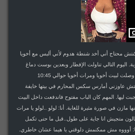
تش محتاج أني أخد شنطة هدوم لأني ألبس مع أخويا
 اليوم التالي تناولت الإفطار وبعدين بوست دماغ
امي و ودعتها و حوالي 10 الصبح تركت البيت و وصلت لبيت أخويا ومرات أخويا حوالي 10:45
نتش عاوزني أمارس سكس المحارم في بيتها خايفة
بت ليها. المهم كان الباب مفتوح فاندفعت داخل البيت
ا مازن في صورة مثيرة للغاية. أنا: لولو ..لولو يا مرات
صالون متجيش انا جاية على طول..قبل ما حتى تكمل
يا: أوووه مش ممكنمش دلوقتي يا هيما عشان خاطري.