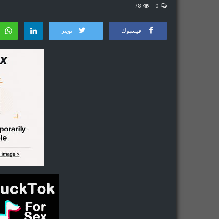
78
0
فيسبوك
تويتر