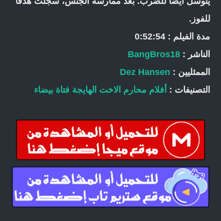
يتوسل أيضًا للضرب. بعد ممارسة الجنس، سجلت هدفًا
للفوز.
مدة الفيلم : 0:52:54
الناشر :
BangBros18
الممثليين :
Dez Hansen
التصنيفات :
أفلام محارم
الاخت الهايجة
فتاة بيضاء