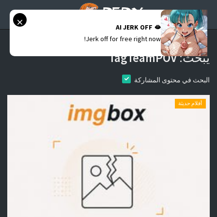
AI JERK OFF 🫦
Jerk off for free right now!
يبحث:
TagTeamPOV
الرئيسية
البحث في محتوى المشاركة
أفلام حديثة
أفلام حديثة
قصص مصورة
موقع عرب سكس كوميكس