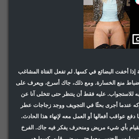
 إذا أخفت البضائع في كسها. لم تفعل الفتاة المشاغب
من ضباط منع الخسارة. ومع ذلك، جاك أسرع، ويعرف على
به للاستجواب. عليه فقط أن ينتظر حتى تتخلى آنا عن
كوكه عندما أجرى بحثًا في التجويف ووجد زجاجات عطر
ا دفع عواقب أفعالها أو العمل معه لإنهاء هذا الحادث.
لقيام بأي شيء مريض ومنحرف يفكر فيه جاك. الفرخ
 أن يمارس الجنس معها حتى يرضي قلبه. كسها هو