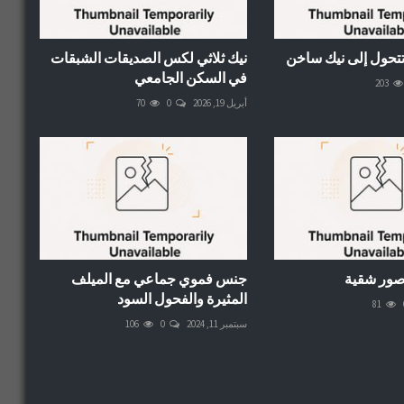
تحول إلى نيك ساخن
نيك ثلاثي لكس الصديقات الشبقات
في السكن الجامعي
203
أبريل 19, 2026
0
70
 صور شقية
جنس فموي جماعي مع الميلف
المثيرة والفحول السود
81
سبتمبر 11, 2024
0
106