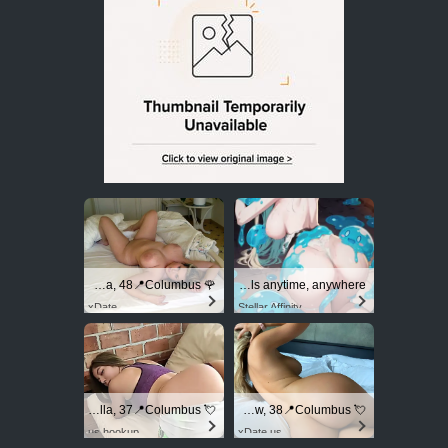
🌹 Lena, 48📍Columbus
Experience intense desire for girls anytime, anywhere.
xDate
Stellar Affinity
💘 Isabella, 37📍Columbus
💘 Willow, 38📍Columbus
us.hookup
xDate.us