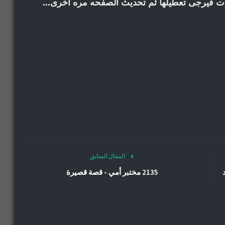
انات فيرجى تعطيلها ثم تحديث الصفحه مره اخرى...
المقال السابق
2135 مختبر أمي - قصة قصيرة