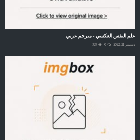
علم النفس العكسي - مترجم عربي
ديسمبر 21, 2022
0
359