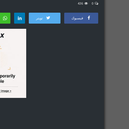
436
0
فيسبوك
تويتر