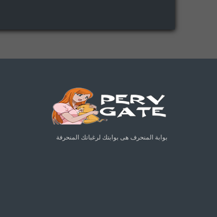
بوابة المنحرف هى بوابتك لرغباتك المنحرفة