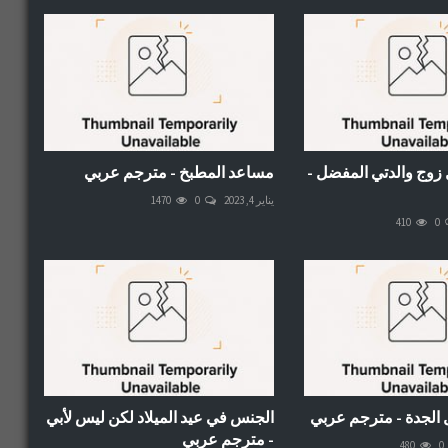
زوج والدتي المفضل -
مساعد المطبخ - مترجم عربي
يناير 4, 2023
0
1470
410
0
 الجدة - مترجم عربي
الجنس في عيد الميلاد لكن ليس لأبي
- مترجم عربي
480
0