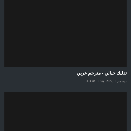
تدليك خيالي - مترجم عربي
ديسمبر 18, 2022
0
303