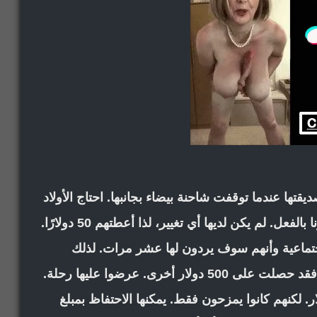
قتها عندما توقفت شاحنة بيضاء بجانبها. احتاج الأولاد
إلى بعض المال لشراء الوقود وقد ساعدتهم سونا بالفعل. لم يكن لديها أي تغيير، لذا أعطتهم 50 دولارًا.
جتماعية وأنهم سوف يردون لها عشر مرات. لذلك
استعادت 500 دولار. وبما أنها كانت لطيفة جدًا، فقد حصلت على 500 دولار أخرى. عرضوا عليها رحلة.
ت ذلك، لذلك أرادوا استعادة 1000 دولار. لكنهم كانوا يمزحون فقط. يمكنها الاحتفاظ بمبلغ