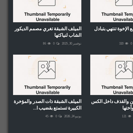
الإخوة تنتهي بتبادل
الميلف الشبقة تغري مصمم الديكور
الشاب لنياكتها
0
320
نوفمبر 30, 2025
0
86
ن والقذف داخل الكس
الميلف الشبقة ذات الصدر والمؤخرة
أختها
الكبيرة تستمتع بقضيب ا...
121
يونيو 24, 2026
0
45