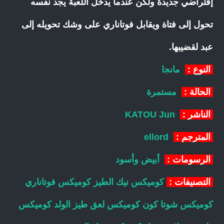
إفتراضي جديدة ولكن عندما يدخل اللعبة يجد نفسه
تحول إلى فتاة ويقابل فوتاناري على وشك تحويله إلى
عبد لقضيبها.
النوع :
مانجا
الحالة :
مستمرة
الناشر :
KATOU Jun
المترجم :
ellord
الرسومات :
أبيض وأسود
التصنيفات :
كوميكس نيك الطيز
كوميكس فوتاناري
كوميكس شوتا كون
كوميكس لعق طيز الولد
كوميكس