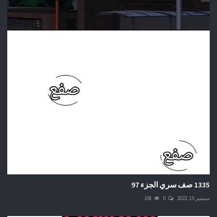
1335 صف سري الجزء 97
سبتمبر 15, 2022
0
168