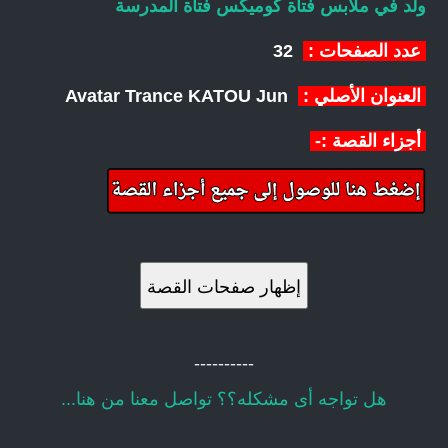
ولد في ملابس فتاة
كوميكس فتاة المدرسة
عدد الصفحات :
32
العنوان الأصلي :
Avatar Trance KATOU Jun
أجزاء القصة :-
إظهار صفحات القصة
----------
هل تواجه أى مشكله؟؟ تواصل معنا من هنا...