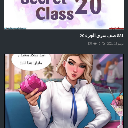
881 صف سري الجزء 20
يونيو 18, 2021
0
138