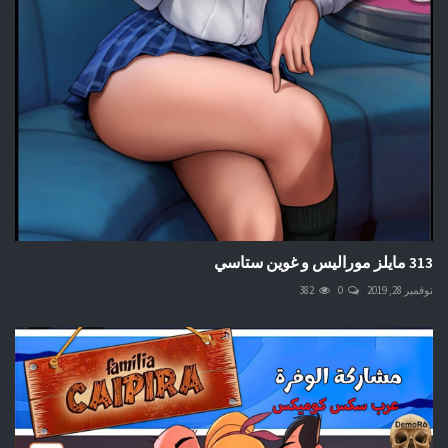
313 مايلز موراليس و غوين ستاسي
نوفمبر 28, 2019
0
382