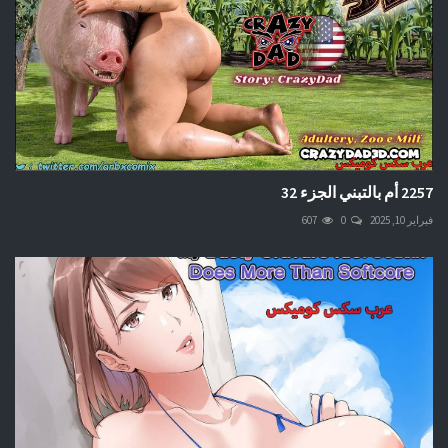
2257 أم بالتبني الجزء 32
فبراير 10, 2025
0
607