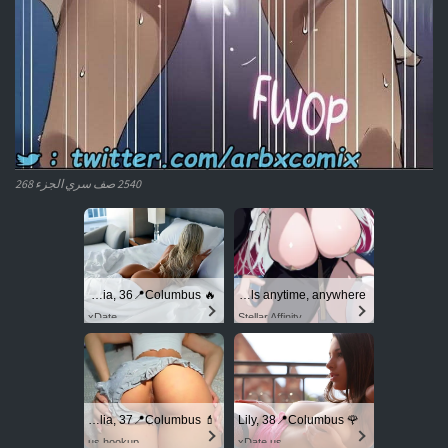
2540 صف سري الجزء 268
🔥 Victoria, 36📍Columbus
Experience intense desire for girls anytime, anywhere.
xDate
Stellar Affinity
💄 Amelia, 37📍Columbus
🌹 Lily, 38📍Columbus
us.hookup
xDate.us