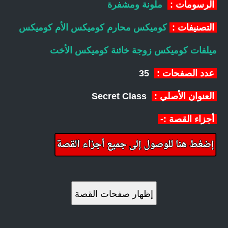
الرسومات :
ملونة ومشفرة
التصنيفات :
كوميكس محارم
كوميكس الأم
كوميكس
ميلفات
كوميكس زوجة خائنة
كوميكس الأخت
عدد الصفحات :
35
العنوان الأصلي :
Secret Class
أجزاء القصة :-
إظهار صفحات القصة