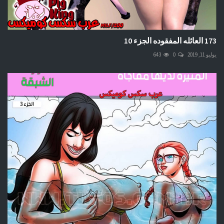
173 العائله المفقوده الجزء 10
يوليو 11, 2019
0
643