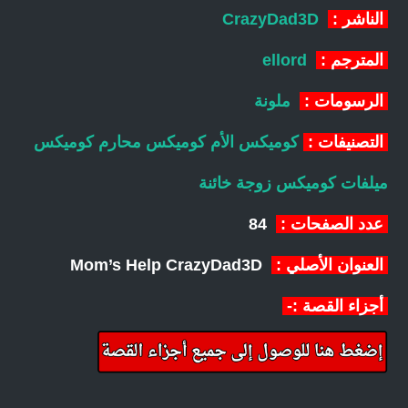
الناشر :
CrazyDad3D
المترجم :
ellord
الرسومات :
ملونة
التصنيفات :
كوميكس الأم
كوميكس محارم
كوميكس
ميلفات
كوميكس زوجة خائنة
عدد الصفحات :
84
العنوان الأصلي :
Mom’s Help CrazyDad3D
أجزاء القصة :-