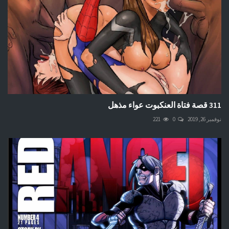
311 قصة فتاة العنكبوت عواء مذهل
نوفمبر 26, 2019
0
221