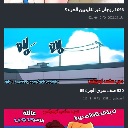
1096 زوجان غير تقليديين الجزء 5
يناير 19, 2022
0
621
930 صف سري الجزء 69
أغسطس 6, 2021
0
111