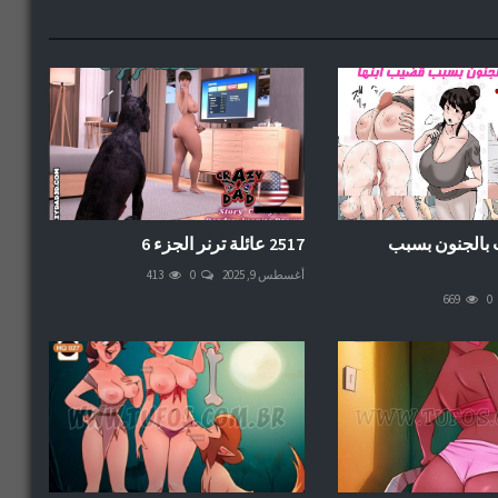
اب بالجنون بسبب
2517 عائلة ترنر الجزء 6
أغسطس 9, 2025
0
413
669
0