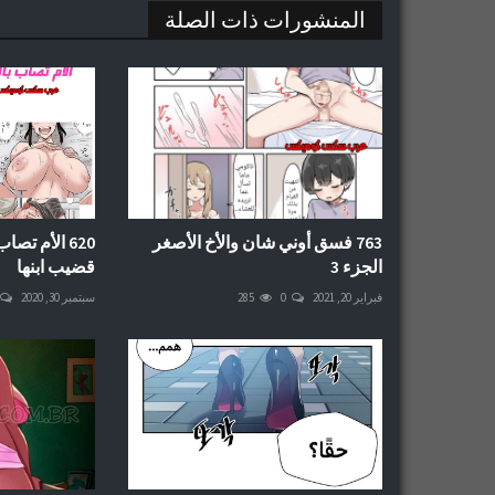
المنشورات ذات الصلة
763 فسق أوني شان والأخ الأصغر
620 الأم تص
الجزء 3
قضيب ابنها
فبراير 20, 2021
0
285
سبتمبر 30, 2020