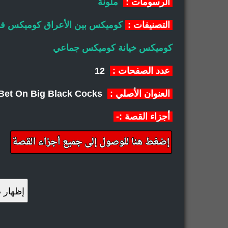
الرسومات :
ملونة
التصنيفات :
كوميكس بين الأعراق
كوميكس فح
كوميكس خيانة
كوميكس جماعي
عدد الصفحات :
12
العنوان الأصلي :
John Persons 2 Hot Blondes Bet On Big Black Cocks
أجزاء القصة :-
إظهار 