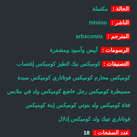
الحالة :
مكتملة
الناشر :
himino
المترجم :
arbxcomix
الرسومات :
أبيض وأسود ومشفرة
التصنيفات :
كوميكس نيك الطيز
كوميكس إغتصاب
كوميكس محارم
كوميكس فوتاناري
كوميكس سيدة
مسيطرة
كوميكس رجل خاضع
كوميكس ولد في ملابس
فتاة
كوميكس ولد بنوتي
كوميكس إبنة
كوميكس
فوتاناري تنيك ولد
كوميكس إذلال
عدد الصفحات :
18