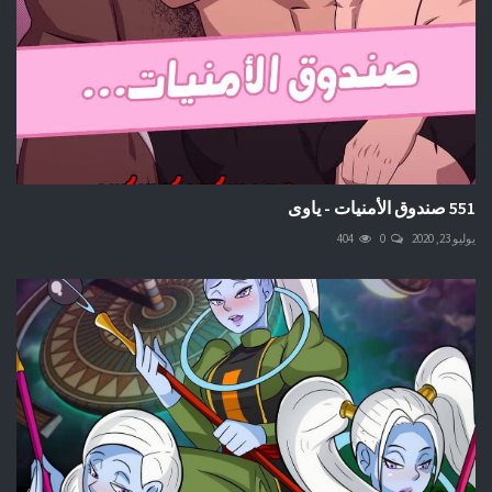
551 صندوق الأمنيات - ياوى
يوليو 23, 2020
0
404