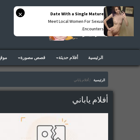
Date With a Single Mature
Meet Local Women For Sexual
Encounters.
الرئيسية
أفلام حديثة
قصص مصورة
موق
الرئيسية
أفلام ياباني
أفلام ياباني